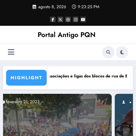
Pular
agosto 8, 2026
9:23:26 PM
para
o
conteúdo
Portal Antigo PQN
blocos de rua de BH se manifestam em nota de repúdio
Rocknights lança a primeira
HIGHLIGHT
março 5, 2021