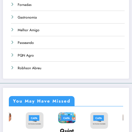
Fornadas
Gastronomia
Melhor Amigo
Passeando
PQN Agro
Robhson Abreu
You May Have Missed
CAPA
CAPA
CAPA
CAPA
Músi
Quint