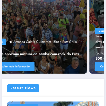
Capa
“Tendências para Docência no Ensino
Superior”
Ânima Educaçã
Ânima Plurais
capa
Política de
,
,
,
,
diversidade da Una e do UniBH
Rede Comunicação de
,
Resultado
Tânia Chaves
,
Política de diversidade da Una e do UniBH envolve
300 docentes e coladores negros
Consulte mais informação
Latest News