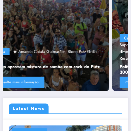
Capa
“Tendências para Docência no Ensino
Superior”
Ânima Educaçã
Ânima Plurais
capa
Política de
,
,
,
,
diversidade da Una e do UniBH
Rede Comunicação de
,
Resultado
Tânia Chaves
,
Política de diversidade da Una e do UniBH envolve
300 docentes e coladores negros
Consulte mais informação
Latest News