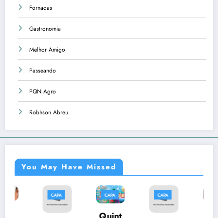
Fornadas
Gastronomia
Melhor Amigo
Passeando
PQN Agro
Robhson Abreu
You May Have Missed
CAPA
CAPA
CAPA
CAPA
Músi
Quint