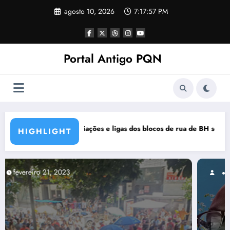
Pular
agosto 10, 2026
7:17:58 PM
para
o
conteúdo
Portal Antigo PQN
cos de rua de BH se manifestam em nota de repúdio
Rocknights lança a primeira pa
HIGHLIGHT
março 5, 2021