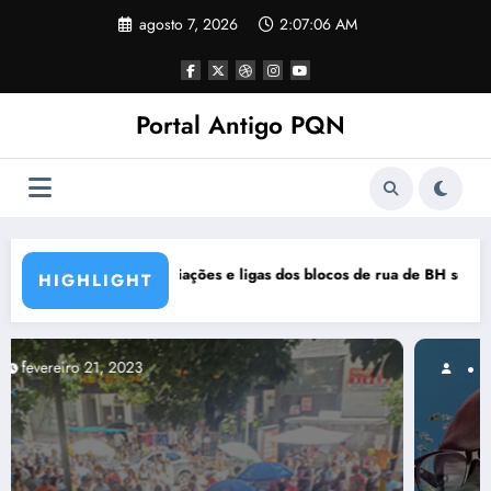
Pular
agosto 7, 2026
2:07:07 AM
para
o
conteúdo
Portal Antigo PQN
os de rua de BH se manifestam em nota de repúdio
Rocknights lança a primeira par
HIGHLIGHT
março 5, 2021