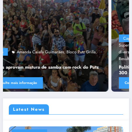
Capa
“Tendências para Docência no Ensino
Superior”
Ânima Educaçã
Ânima Plurais
capa
Política de
,
,
,
,
diversidade da Una e do UniBH
Rede Comunicação de
,
Resultado
Tânia Chaves
,
Política de diversidade da Una e do UniBH envolve
300 docentes e coladores negros
Consulte mais informação
Latest News