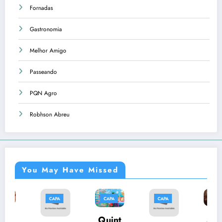
Fornadas
Gastronomia
Melhor Amigo
Passeando
PQN Agro
Robhson Abreu
You May Have Missed
CAPA
CAPA
CAPA
CAPA
C
Músi
Quint