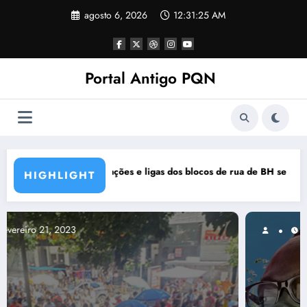
Pular
agosto 6, 2026
12:31:26 AM
para
o
conteúdo
Portal Antigo PQN
s de rua de BH se manifestam em nota de repúdio
Rocknights lança a primeira part
HIGHLIGHT
março 5, 2021