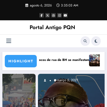
Pular
agosto 6, 2026
3:35:05 AM
para
o
conteúdo
Portal Antigo PQN
nifestam em nota de repúdio
Rocknights lança a primeira parte do DVD “Acoustic N
HIGHLIGHT
março 5, 2021