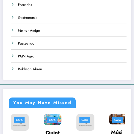
Fornadas
Gastronomia
Melhor Amigo
Passeando
PQN Agro
Robhson Abreu
You May Have Missed
CAPA
CAPA
CAPA
CAPA
Músi
Quint