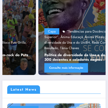
Capa
“Tendências para Docência no Ensino
Superior”
Ânima Educaçã
Ânima Plurais
capa
Política de
,
,
,
,
diversidade da Una e do UniBH
Rede Comunicação de
,
Resultado
Tânia Chaves
,
Política de diversidade da Una e do UniBH envolve
300 docentes e coladores negros
Consulte mais informação
Latest News