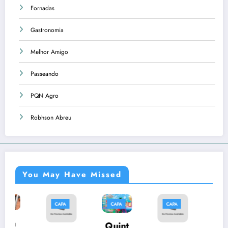
Fornadas
Gastronomia
Melhor Amigo
Passeando
PQN Agro
Robhson Abreu
You May Have Missed
CAPA
CAPA
CAPA
CAPA
Músi
Quint