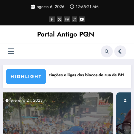
Pular
agosto 6, 2026
12:55:22 AM
para
o
conteúdo
Portal Antigo PQN
blocos de rua de BH se manifestam em nota de repúdio
Rocknights lança a primeira
HIGHLIGHT
março 5, 2021