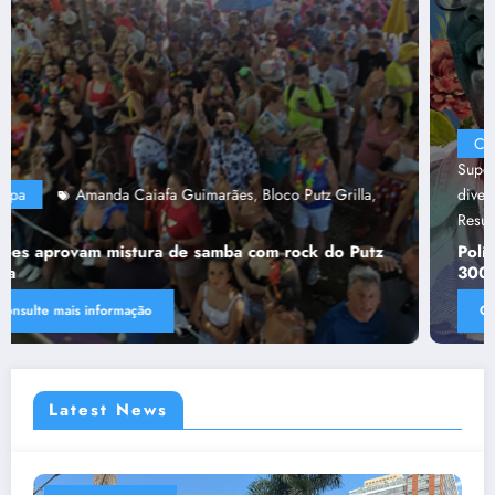
Capa
“Tendências para Docência no Ensino
Superior”
Ânima Educaçã
Ânima Plurais
capa
Política de
,
,
,
,
diversidade da Una e do UniBH
Rede Comunicação de
,
Resultado
Tânia Chaves
,
Política de diversidade da Una e do UniBH envolve
300 docentes e coladores negros
Consulte mais informação
Latest News