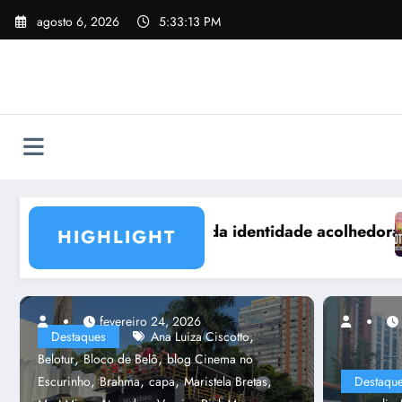
Pular
agosto 6, 2026
5:33:15 PM
para
o
conteúdo
ra no Carnaval de BH
Associações e ligas dos blocos de rua de BH se
HIGHLIGHT
fevereiro 24, 2026
fevereiro 21, 2023
,
Destaques
Ana Luiza Ciscotto
,
,
Belotur
Bloco de Belô
blog Cinema no
,
,
,
,
Escurinho
Brahma
capa
Maristela Bretas
Destaqu