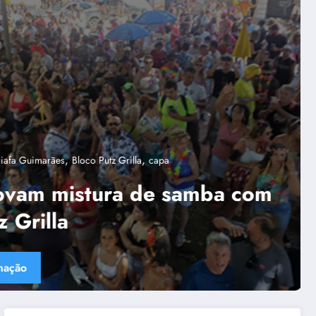
,
,
“Tendências para Docência no Ensino Superior”
Ânima Educaçã
,
,
capa
Política de diversidade da Una e do UniBH
Rede Comunicação de R
aves
ítica de diversidade da Una e do
BH envolve 300 docentes e
adores negros
ulte mais informação