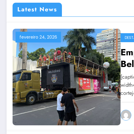
Latest News
fevereiro 24, 2026
DEST
Em
Be
[capt
width
corte