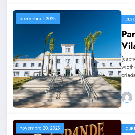
dezembro 1, 2025
DEST
Par
Vil
[capt
width
criad
novembro 28, 2025
CURT