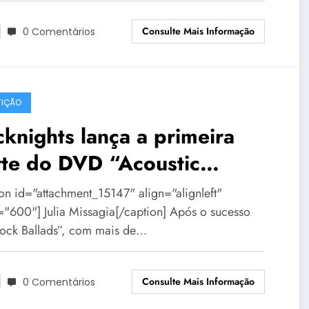
Consulte Mais Informação
0 Comentários
IÇÃO
knights lança a primeira
rte do DVD “Acoustic
ghts” em BH
ion id="attachment_15147" align="alignleft"
="600"] Julia Missagia[/caption] Após o sucesso
ock Ballads”, com mais de…
Consulte Mais Informação
0 Comentários