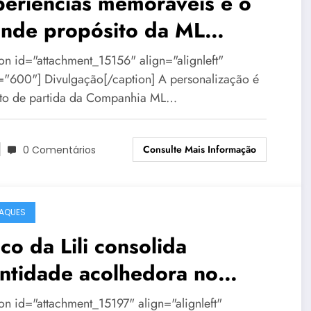
eriências memoráveis é o
ande propósito da ML
entos
ion id="attachment_15156" align="alignleft"
="600"] Divulgação[/caption] A personalização é
to de partida da Companhia ML…
Consulte Mais Informação
0 Comentários
AQUES
co da Lili consolida
ntidade acolhedora no
rnaval de BH
ion id="attachment_15197" align="alignleft"