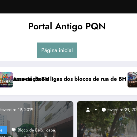
Portal Antigo PQN
Página inicial
 manifestam em nota de repúdio
Rocknights lança a primeira parte do DVD “Acoust
fevereiro 19, 2019
,
,
es
Bloco de Belô
capa