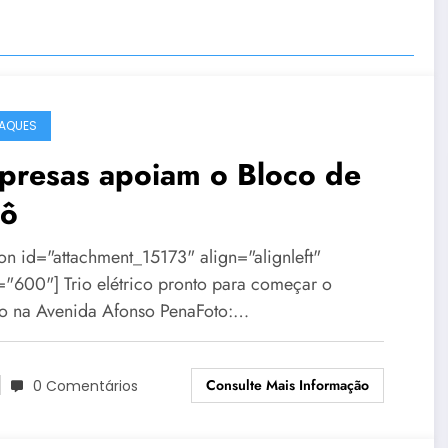
AQUES
presas apoiam o Bloco de
lô
ion id="attachment_15173" align="alignleft"
="600"] Trio elétrico pronto para começar o
jo na Avenida Afonso PenaFoto:…
Consulte Mais Informação
0 Comentários