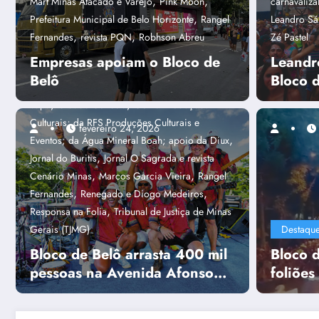
,
,
Mart Minas Atacado e Varejo
Pink Moon
carnavaliz
,
Destaques
Alex Rhodrigues
Alpha
,
Prefeitura Municipal de Belo Horizonte
Rangel
Leandro Sá
Sites & Sistemas; Associação dos Blocos de
,
,
Fernandes
revista PQN
Robhson Abreu
Zé Pastel
Rua de BH (Abra BH); Conrerp 3ª Região; e das
Empresas apoiam o Bloco de
Leandr
,
mídias parceiras - Jornal de Belô
Bloco de
Belô
Bloco 
,
,
Belô
campanha Não Perca o Réu Primário
,
,
capa
Cidade Conecta
Goma Produções
Culturais; da RFS Produções Culturais e
fevereiro 24, 2026
,
Eventos; da Água Mineral Boah; apoio da Diux
,
Jornal do Buritis
Jornal O Sagrada e revista
Capa
Amanda Caiafa Guimar
,
,
Cenário Minas
Marcos Garcia Vieira
Rangel
Foliões aprovam
,
,
Fernandes
Renegado e Diogo Medeiros
,
Responsa na Folia
Tribunal de Justiça de Minas
rock do Putz Gril
Gerais (TJMG)
Destaqu
Bloco de Belô arrasta 400 mil
Bloco d
Consulte mais informação
pessoas na Avenida Afonso
foliões
Pena