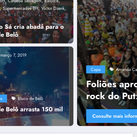
,
,
,
aBH
Catuaba Selvagem
Easyice
,
,
,
Supermercados BH
Victor Dzenk
o Sá cria abadá para o
de Belô
Capa
março 7, 2019
,
Plurais
,
,
ães
Bloco Putz Grilla
capa
Tânia Ch
 mistura de samba com
Pol
la
Uni
es
Bloco de Belô
col
e Belô arrasta 150 mil
Cons