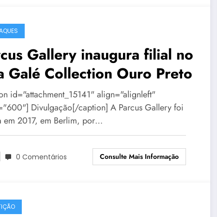
AQUES
cus Gallery inaugura filial no
a Galé Collection Ouro Preto
ion id="attachment_15141" align="alignleft"
="600"] Divulgação[/caption] A Parcus Gallery foi
a em 2017, em Berlim, por…
Consulte Mais Informação
0 Comentários
IÇÃO