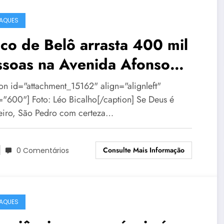
AQUES
co de Belô arrasta 400 mil
ssoas na Avenida Afonso
na
ion id="attachment_15162" align="alignleft"
="600"] Foto: Léo Bicalho[/caption] Se Deus é
leiro, São Pedro com certeza…
Consulte Mais Informação
0 Comentários
AQUES