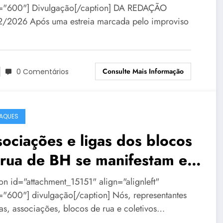
="600"] Divulgação[/caption] DA REDAÇÃO
/2026 Após uma estreia marcada pelo improviso
Consulte Mais Informação
0 Comentários
AQUES
ociações e ligas dos blocos
 rua de BH se manifestam em
a de repúdio
ion id="attachment_15151" align="alignleft"
="600"] divulgação[/caption] Nós, representantes
gas, associações, blocos de rua e coletivos…