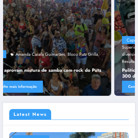
Capa
“Tendências para Docência no Ensino
Superior”
Ânima Educaçã
Ânima Plurais
capa
Política de
,
,
,
,
diversidade da Una e do UniBH
Rede Comunicação de
,
Resultado
Tânia Chaves
,
Política de diversidade da Una e do UniBH envolve
300 docentes e coladores negros
Consulte mais informação
Latest News