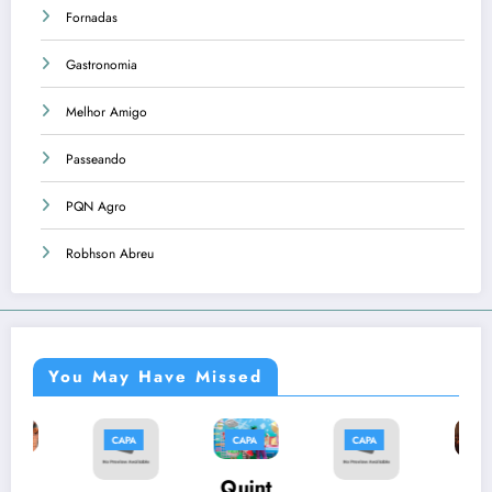
Fornadas
Gastronomia
Melhor Amigo
Passeando
PQN Agro
Robhson Abreu
You May Have Missed
CAPA
CAPA
CAPA
CAPA
C
Músi
Quint