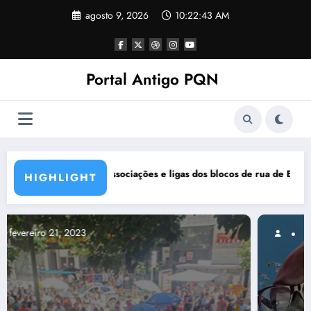
Pular
agosto 9, 2026
10:22:44 AM
para
o
conteúdo
Portal Antigo PQN
ocos de rua de BH se manifestam em nota de repúdio
Rocknights lança a primeira pa
HIGHLIGHT
março 5, 2021