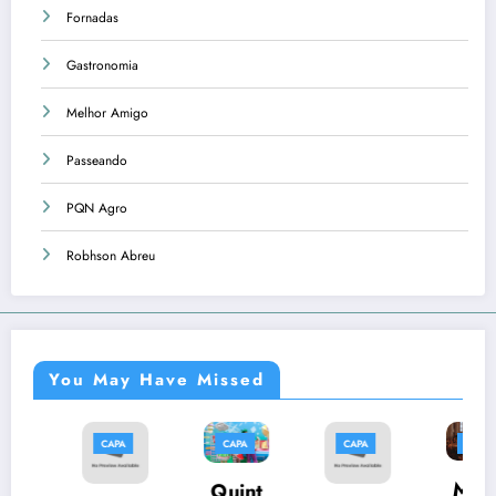
Fornadas
Gastronomia
Melhor Amigo
Passeando
PQN Agro
Robhson Abreu
You May Have Missed
PA
CAPA
CAPA
CAPA
CAPA
Músi
Quint