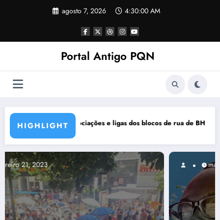
Pular
agosto 7, 2026
4:30:01 AM
para
o
conteúdo
Portal Antigo PQN
s de rua de BH se manifestam em nota de repúdio
Rocknights lança a primeira part
HIGHLIGHT
março 5, 2021