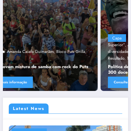
Capa
“Tendências para Docência no Ensino
Superior”
Ânima Educaçã
Ânima Plurais
capa
Política de
,
,
,
,
diversidade da Una e do UniBH
Rede Comunicação de
,
Resultado
Tânia Chaves
,
Política de diversidade da Una e do UniBH envolve
300 docentes e coladores negros
Consulte mais informação
Latest News