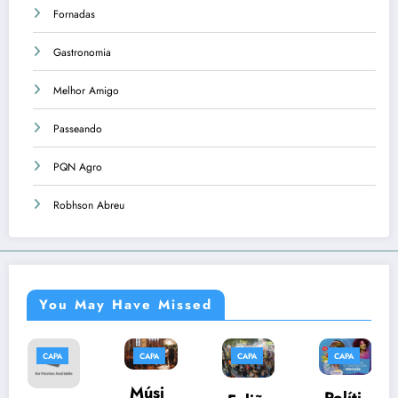
Fornadas
Gastronomia
Melhor Amigo
Passeando
PQN Agro
Robhson Abreu
You May Have Missed
CAPA
CAPA
CAPA
CAPA
Nova
Músi