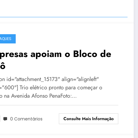
AQUES
presas apoiam o Bloco de
lô
ion id="attachment_15173" align="alignleft"
="600"] Trio elétrico pronto para começar o
jo na Avenida Afonso PenaFoto:…
Consulte Mais Informação
0 Comentários