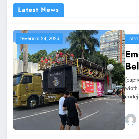
Latest News
fevereiro 24, 2026
DEST
Em
Be
[capt
width
corte