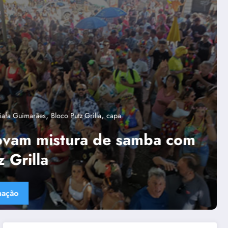
,
,
“Tendências para Docência no Ensino Superior”
Ânima Educaçã
,
,
apa
Política de diversidade da Una e do UniBH
Rede Comunicação de Re
ves
tica de diversidade da Una e do
BH envolve 300 docentes e
adores negros
lte mais informação