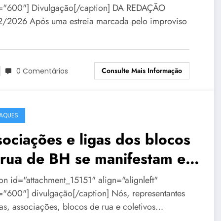
="600"] Divulgação[/caption] DA REDAÇÃO
/2026 Após uma estreia marcada pelo improviso
Consulte Mais Informação
0 Comentários
AQUES
ociações e ligas dos blocos
 rua de BH se manifestam em
a de repúdio
ion id="attachment_15151" align="alignleft"
="600"] divulgação[/caption] Nós, representantes
gas, associações, blocos de rua e coletivos…