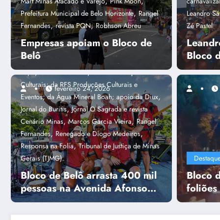
,
,
Mart Minas Atacado e Varejo
Pink Moon
carnavaliz
,
Destaques
Alex Rhodrigues
Alpha
,
Prefeitura Municipal de Belo Horizonte
Rangel
Leandro Sá
Sites & Sistemas; Associação dos Blocos de
,
,
Fernandes
revista PQN
Robhson Abreu
Zé Pastel
Rua de BH (Abra BH); Conrerp 3ª Região; e das
Empresas apoiam o Bloco de
Leandr
,
mídias parceiras - Jornal de Belô
Bloco de
Belô
Bloco 
,
,
Belô
campanha Não Perca o Réu Primário
,
,
capa
Cidade Conecta
Goma Produções
Culturais; da RFS Produções Culturais e
fevereiro 24, 2026
,
Eventos; da Água Mineral Boah; apoio da Diux
,
Jornal do Buritis
Jornal O Sagrada e revista
Capa
Amanda Caiafa Guimarã
,
,
Cenário Minas
Marcos Garcia Vieira
Rangel
Foliões aprovam 
,
,
Fernandes
Renegado e Diogo Medeiros
,
Responsa na Folia
Tribunal de Justiça de Minas
rock do Putz Gril
Gerais (TJMG)
Destaqu
Bloco de Belô arrasta 400 mil
Bloco d
Consulte mais informação
pessoas na Avenida Afonso
foliões
Pena