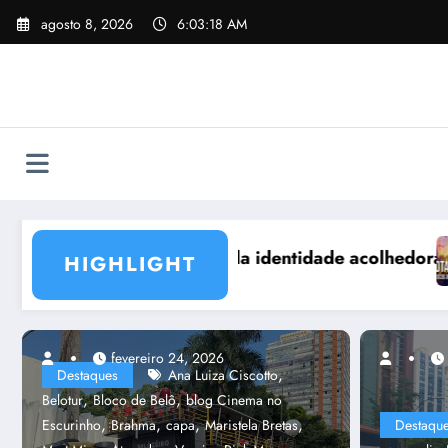
Pular
agosto 8, 2026
6:03:20 AM
para
o
conteúdo
a no Carnaval de BH
Associações e ligas dos blocos de rua de BH se
HIGHLIGHT
fevereiro 24, 2026
fevereiro 21, 2023
,
Destaques
Ana Luiza Ciscotto
,
,
Belotur
Bloco de Belô
blog Cinema no
,
,
,
,
Escurinho
Brahma
capa
Maristela Bretas
Destaqu