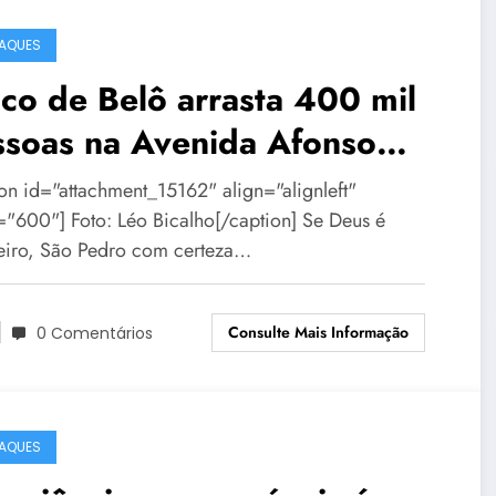
AQUES
co de Belô arrasta 400 mil
ssoas na Avenida Afonso
na
ion id="attachment_15162" align="alignleft"
="600"] Foto: Léo Bicalho[/caption] Se Deus é
leiro, São Pedro com certeza…
Consulte Mais Informação
0 Comentários
AQUES