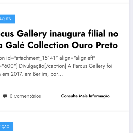
AQUES
cus Gallery inaugura filial no
a Galé Collection Ouro Preto
ion id="attachment_15141" align="alignleft"
="600"] Divulgação[/caption] A Parcus Gallery foi
a em 2017, em Berlim, por…
Consulte Mais Informação
0 Comentários
IÇÃO