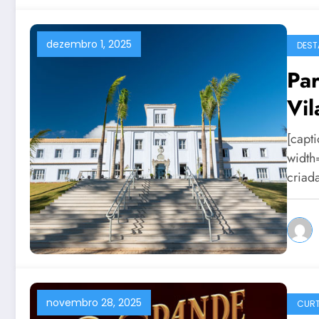
dezembro 1, 2025
DEST
Par
Vil
[capt
width
criad
novembro 28, 2025
CURT