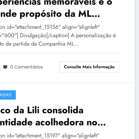
eriências memoráveis é o
ande propósito da ML
entos
ion id="attachment_15156" align="alignleft"
="600"] Divulgação[/caption] A personalização é
to de partida da Companhia ML…
Consulte Mais Informação
0 Comentários
AQUES
co da Lili consolida
ntidade acolhedora no
rnaval de BH
ion id="attachment_15197" align="alignleft"