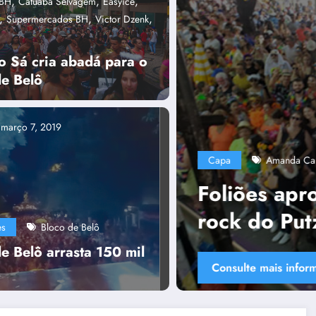
,
,
,
aBH
Catuaba Selvagem
Easyice
,
,
,
Supermercados BH
Victor Dzenk
o Sá cria abadá para o
de Belô
Capa
março 7, 2019
,
Plurais
c
,
,
es
Bloco Putz Grilla
capa
Tânia Cha
mistura de samba com
Polí
la
Uni
es
Bloco de Belô
col
e Belô arrasta 150 mil
Consu