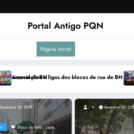
Portal Antigo PQN
Página inicial
 manifestam em nota de repúdio
Rocknights lança a primeira parte do DVD “Acoust
fevereiro 19, 2019
,
,
es
Bloco de Belô
capa