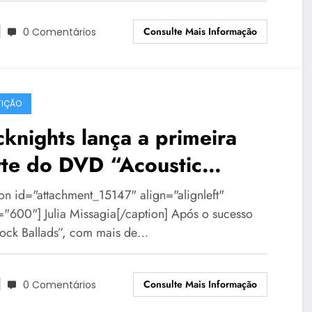
Consulte Mais Informação
0 Comentários
IÇÃO
knights lança a primeira
rte do DVD “Acoustic
ghts” em BH
ion id="attachment_15147" align="alignleft"
="600"] Julia Missagia[/caption] Após o sucesso
ock Ballads”, com mais de…
Consulte Mais Informação
0 Comentários