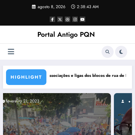
Pular
agosto 8, 2026
2:38:44 AM
para
o
conteúdo
Portal Antigo PQN
locos de rua de BH se manifestam em nota de repúdio
Rocknights lança a primeira 
HIGHLIGHT
março 5, 2021