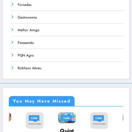
Fornadas
Gastronomia
Melhor Amigo
Passeando
PQN Agro
Robhson Abreu
You May Have Missed
CAPA
CAPA
CAPA
CAPA
Músi
Quint