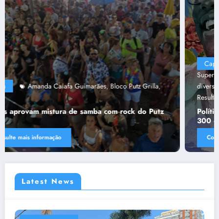
Capa
“Tendências para Docência no Ensino
Superior”
Ânima Educaçã
Ânima Plurais
capa
Política de
,
,
,
,
diversidade da Una e do UniBH
Rede Comunicação de
,
Resultado
Tânia Chaves
,
Política de diversidade da Una e do UniBH envolve
300 docentes e coladores negros
Consulte mais informação
Latest News