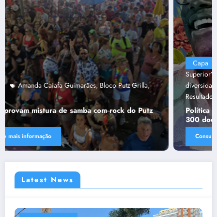
Capa
“Tendências para Docência no Ensino
Superior”
Ânima Educaçã
Ânima Plurais
capa
Política de
,
,
,
,
diversidade da Una e do UniBH
Rede Comunicação de
,
Resultado
Tânia Chaves
,
Política de diversidade da Una e do UniBH envolve
300 docentes e coladores negros
Consulte mais informação
Latest News