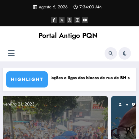
Pular
agosto 6, 2026
7:34:01 AM
para
o
conteúdo
Portal Antigo PQN
ocos de rua de BH se manifestam em nota de repúdio
Rocknights lança a primeira pa
HIGHLIGHT
março 5, 2021