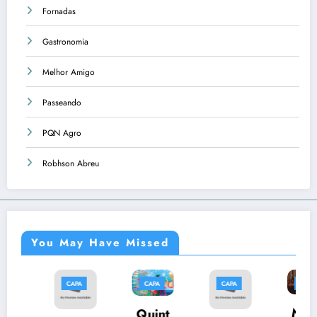
Fornadas
Gastronomia
Melhor Amigo
Passeando
PQN Agro
Robhson Abreu
You May Have Missed
CAPA
CAPA
CAPA
CAPA
C
Músi
Quint