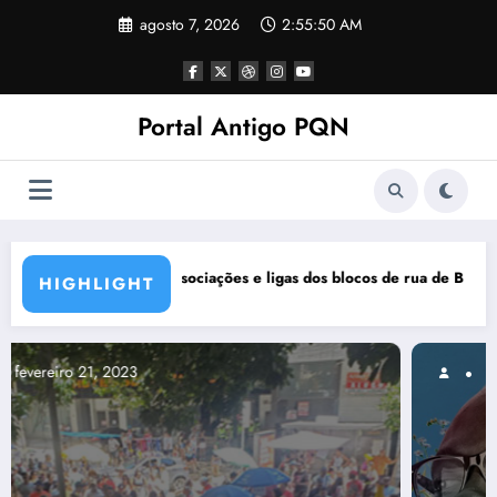
Pular
agosto 7, 2026
2:55:51 AM
para
o
conteúdo
Portal Antigo PQN
os de rua de BH se manifestam em nota de repúdio
Rocknights lança a primeira par
HIGHLIGHT
março 5, 2021