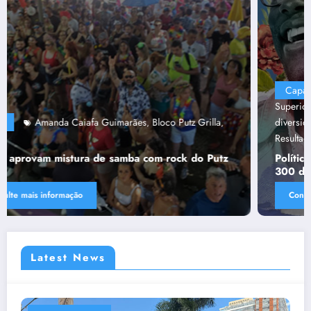
Capa
“Tendências para Docência no Ensino
Superior”
Ânima Educaçã
Ânima Plurais
capa
Política de
,
,
,
,
diversidade da Una e do UniBH
Rede Comunicação de
,
Resultado
Tânia Chaves
,
Política de diversidade da Una e do UniBH envolve
300 docentes e coladores negros
Consulte mais informação
Latest News