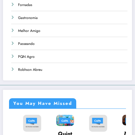
Fornadas
Gastronomia
Melhor Amigo
Passeando
PQN Agro
Robhson Abreu
You May Have Missed
PA
CAPA
CAPA
CAPA
CAPA
Músi
Quint