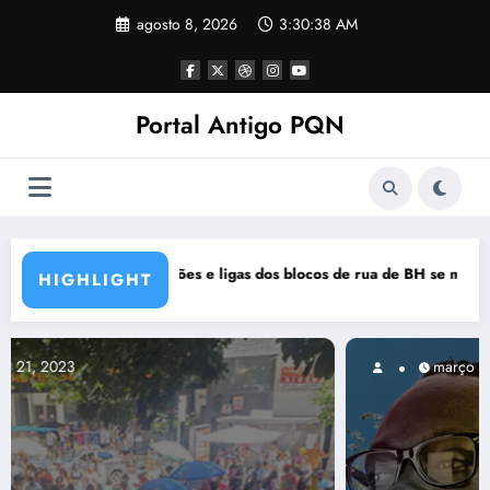
Pular
agosto 8, 2026
3:30:39 AM
para
o
conteúdo
Portal Antigo PQN
s de rua de BH se manifestam em nota de repúdio
Rocknights lança a primeira part
HIGHLIGHT
março 5, 2021