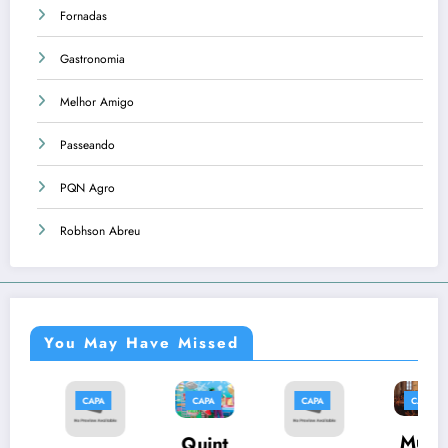
Fornadas
Gastronomia
Melhor Amigo
Passeando
PQN Agro
Robhson Abreu
You May Have Missed
PA
CAPA
CAPA
CAPA
CAPA
Músi
Quint