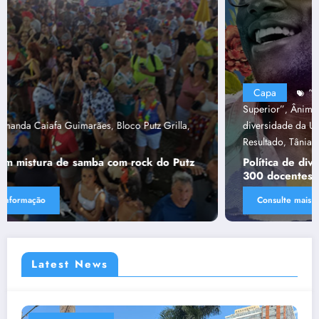
Capa
“Tendências para Docência no Ensino
Superior”
Ânima Educaçã
Ânima Plurais
capa
Política de
,
,
,
,
diversidade da Una e do UniBH
Rede Comunicação de
,
Resultado
Tânia Chaves
,
Política de diversidade da Una e do UniBH envolve
300 docentes e coladores negros
Consulte mais informação
Latest News