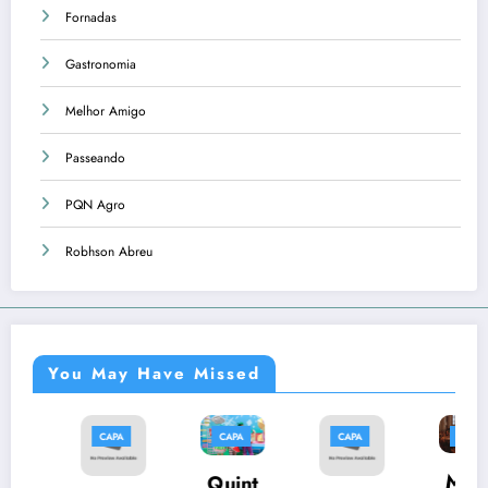
Fornadas
Gastronomia
Melhor Amigo
Passeando
PQN Agro
Robhson Abreu
You May Have Missed
PA
CAPA
CAPA
CAPA
CAPA
Músi
Quint