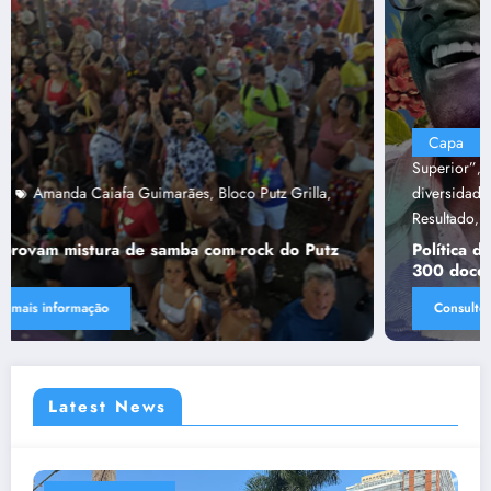
Capa
“Tendências para Docência no Ensino
Superior”
Ânima Educaçã
Ânima Plurais
capa
Política de
,
,
,
,
diversidade da Una e do UniBH
Rede Comunicação de
,
Resultado
Tânia Chaves
,
Política de diversidade da Una e do UniBH envolve
300 docentes e coladores negros
Consulte mais informação
Latest News