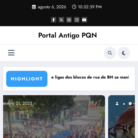
Pular
agosto 6, 2026
10:32:40 PM
para
o
conteúdo
Portal Antigo PQN
ua de BH se manifestam em nota de repúdio
Rocknights lança a primeira parte do D
HIGHLIGHT
março 5, 2021