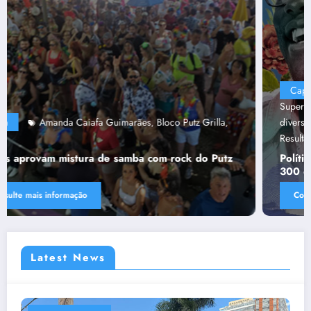
Capa
“Tendências para Docência no Ensino
Superior”
Ânima Educaçã
Ânima Plurais
capa
Política de
,
,
,
,
diversidade da Una e do UniBH
Rede Comunicação de
,
Resultado
Tânia Chaves
,
Política de diversidade da Una e do UniBH envolve
300 docentes e coladores negros
Consulte mais informação
Latest News