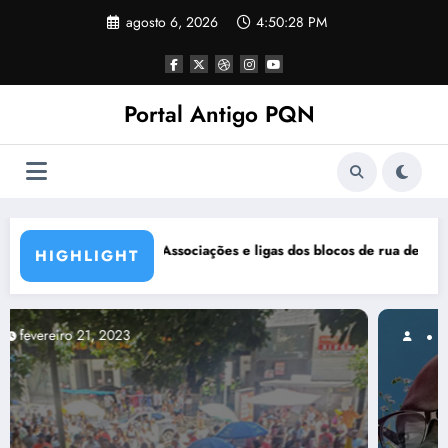
Pular
agosto 6, 2026
4:50:29 PM
para
o
conteúdo
Portal Antigo PQN
locos de rua de BH se manifestam em nota de repúdio
Rocknights lança a primeira 
HIGHLIGHT
março 5, 2021