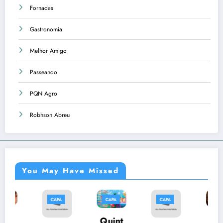
Fornadas
Gastronomia
Melhor Amigo
Passeando
PQN Agro
Robhson Abreu
You May Have Missed
CAPA
CAPA
CAPA
CAPA
Músi
Quint