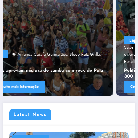
Capa
“Tendências para Docência no Ensino
Superior”
Ânima Educaçã
Ânima Plurais
capa
Política de
,
,
,
,
diversidade da Una e do UniBH
Rede Comunicação de
,
Resultado
Tânia Chaves
,
Política de diversidade da Una e do UniBH envolve
300 docentes e coladores negros
Consulte mais informação
Latest News