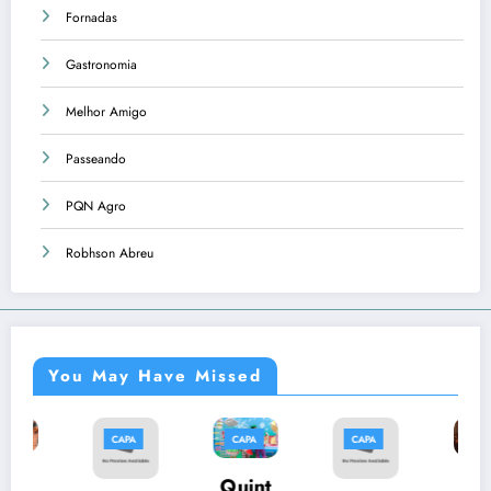
Fornadas
Gastronomia
Melhor Amigo
Passeando
PQN Agro
Robhson Abreu
You May Have Missed
CAPA
CAPA
CAPA
CAPA
CA
Músi
Quint