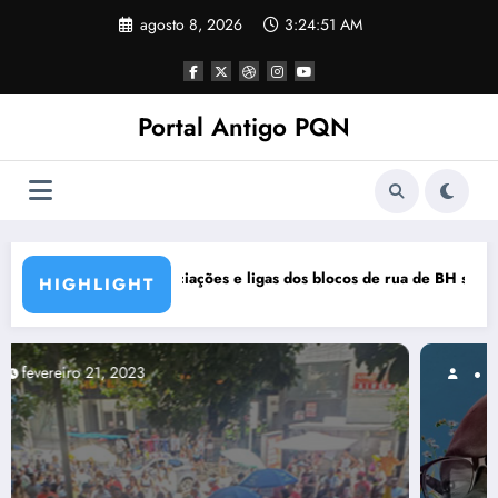
Pular
agosto 8, 2026
3:24:52 AM
para
o
conteúdo
Portal Antigo PQN
os de rua de BH se manifestam em nota de repúdio
Rocknights lança a primeira par
HIGHLIGHT
março 5, 2021