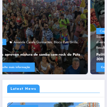
Capa
“Tendências para Docência no Ensino
Superior”
Ânima Educaçã
Ânima Plurais
capa
Política de
,
,
,
,
diversidade da Una e do UniBH
Rede Comunicação de
,
Resultado
Tânia Chaves
,
Política de diversidade da Una e do UniBH envolve
300 docentes e coladores negros
Consulte mais informação
Latest News