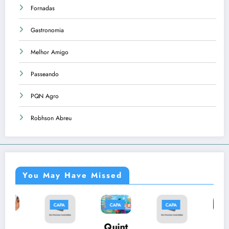
Fornadas
Gastronomia
Melhor Amigo
Passeando
PQN Agro
Robhson Abreu
You May Have Missed
CAPA
CAPA
CAPA
CAPA
Músi
Quint