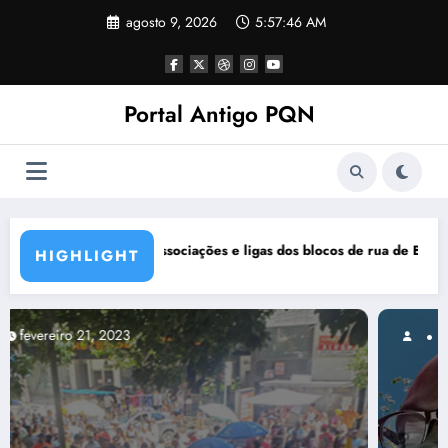
Pular
agosto 9, 2026
5:57:47 AM
para
o
conteúdo
Portal Antigo PQN
ocos de rua de BH se manifestam em nota de repúdio
Rocknights lança a primeira pa
HIGHLIGHT
março 5, 2021