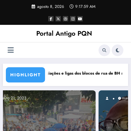
Pular
agosto 8, 2026
9:18:00 AM
para
o
conteúdo
Portal Antigo PQN
os de rua de BH se manifestam em nota de repúdio
Rocknights lança a primeira par
HIGHLIGHT
março 5, 2021