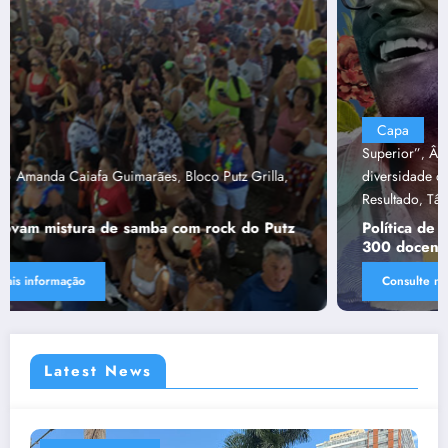
Capa
“Tendências para Docência no Ensino
Superior”
Ânima Educaçã
Ânima Plurais
capa
Política de
,
,
,
,
diversidade da Una e do UniBH
Rede Comunicação de
,
Resultado
Tânia Chaves
,
Política de diversidade da Una e do UniBH envolve
300 docentes e coladores negros
Consulte mais informação
Latest News