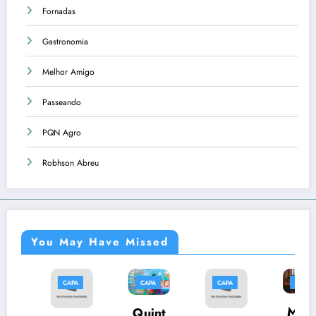
Fornadas
Gastronomia
Melhor Amigo
Passeando
PQN Agro
Robhson Abreu
You May Have Missed
APA
CAPA
CAPA
CAPA
CAP
Músi
Quint