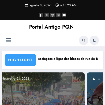
Pular
agosto 8, 2026
6:15:24 AM
para
o
conteúdo
Portal Antigo PQN
cos de rua de BH se manifestam em nota de repúdio
Rocknights lança a primeira pa
HIGHLIGHT
março 5, 2021