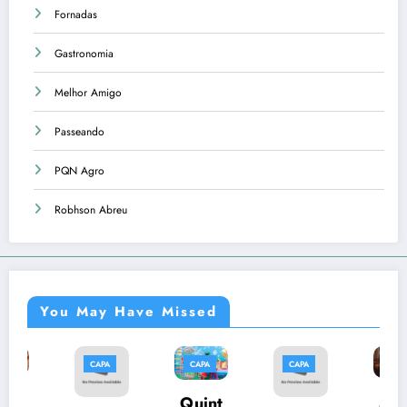
Fornadas
Gastronomia
Melhor Amigo
Passeando
PQN Agro
Robhson Abreu
You May Have Missed
CAPA
CAPA
CAPA
CAPA
C
Músi
Quint