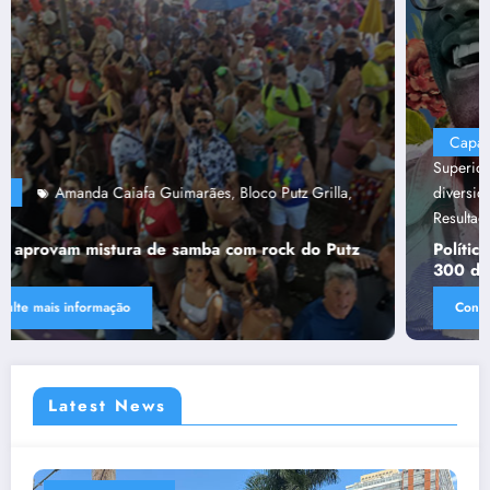
Capa
“Tendências para Docência no Ensino
Superior”
Ânima Educaçã
Ânima Plurais
capa
Política de
,
,
,
,
diversidade da Una e do UniBH
Rede Comunicação de
,
Resultado
Tânia Chaves
,
Política de diversidade da Una e do UniBH envolve
300 docentes e coladores negros
Consulte mais informação
Latest News