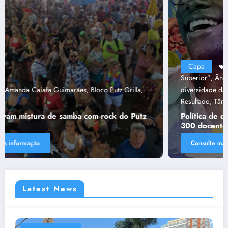
Capa
“Tendências para Docência no Ensino
Superior”
Ânima Educaçã
Ânima Plurais
capa
Política de
,
,
,
,
diversidade da Una e do UniBH
Rede Comunicação de
,
Resultado
Tânia Chaves
,
Política de diversidade da Una e do UniBH envolve
300 docentes e coladores negros
Consulte mais informação
Latest News