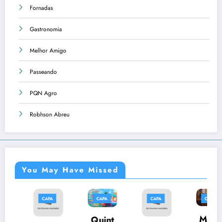
Fornadas
Gastronomia
Melhor Amigo
Passeando
PQN Agro
Robhson Abreu
You May Have Missed
PA
CAPA
CAPA
CAPA
CAPA
Músi
Quint