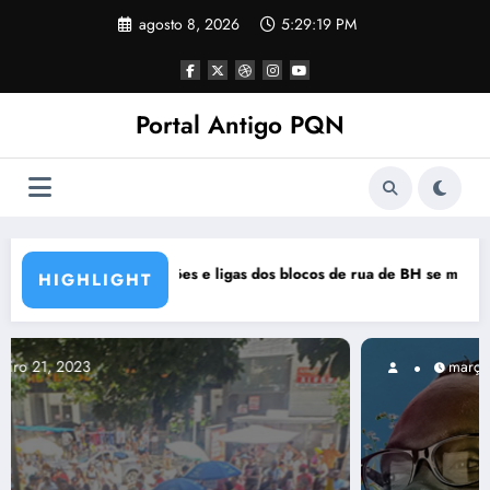
Pular
agosto 8, 2026
5:29:20 PM
para
o
conteúdo
Portal Antigo PQN
de rua de BH se manifestam em nota de repúdio
Rocknights lança a primeira parte 
HIGHLIGHT
março 5, 2021