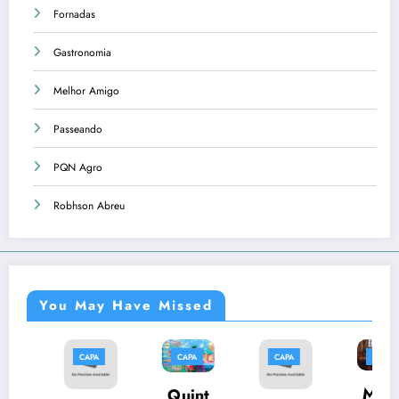
Fornadas
Gastronomia
Melhor Amigo
Passeando
PQN Agro
Robhson Abreu
You May Have Missed
PA
CAPA
CAPA
CAPA
CAPA
Músi
Quint