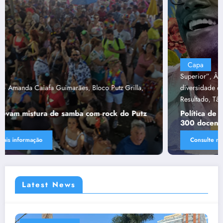
Capa
“Tendências para Docência no Ensino
Superior”
Ânima Educaçã
Ânima Plurais
capa
Política de
,
,
,
,
diversidade da Una e do UniBH
Rede Comunicação de
,
Resultado
Tânia Chaves
,
Política de diversidade da Una e do UniBH envolve
300 docentes e coladores negros
Consulte mais informação
Latest News