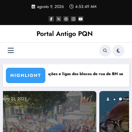
Pular
agosto 9, 2026
4:53:50 AM
para
o
conteúdo
Portal Antigo PQN
 de rua de BH se manifestam em nota de repúdio
Rocknights lança a primeira parte
HIGHLIGHT
março 5, 2021