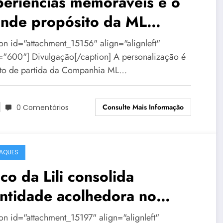
eriências memoráveis é o
ande propósito da ML
entos
ion id="attachment_15156" align="alignleft"
="600"] Divulgação[/caption] A personalização é
to de partida da Companhia ML…
Consulte Mais Informação
0 Comentários
AQUES
co da Lili consolida
ntidade acolhedora no
rnaval de BH
ion id="attachment_15197" align="alignleft"