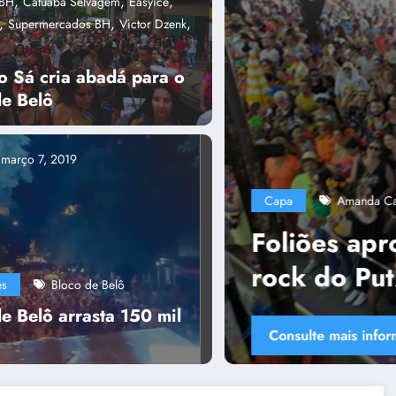
,
,
,
aBH
Catuaba Selvagem
Easyice
,
,
,
Supermercados BH
Victor Dzenk
o Sá cria abadá para o
de Belô
março 7, 2019
P
,
,
 Guimarães
Bloco Putz Grilla
capa
T
vam mistura de samba com
Grilla
es
Bloco de Belô
e Belô arrasta 150 mil
ão