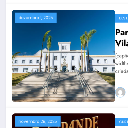
dezembro 1, 2025
DEST
Par
Vil
[capt
width
criad
novembro 28, 2025
CURT