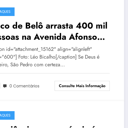
AQUES
co de Belô arrasta 400 mil
ssoas na Avenida Afonso
na
ion id="attachment_15162" align="alignleft"
="600"] Foto: Léo Bicalho[/caption] Se Deus é
leiro, São Pedro com certeza…
Consulte Mais Informação
0 Comentários
AQUES