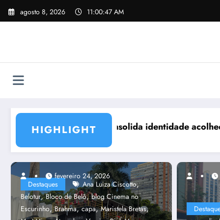
Pular
agosto 8, 2026
11:00:49 AM
para
o
conteúdo
edora no Carnaval de BH
Associações e ligas dos blocos de rua de BH
HIGHLIGHT
fevereiro 24, 2026
fevereiro 21, 2023
,
Destaques
Ana Luiza Ciscotto
,
,
Belotur
Bloco de Belô
blog Cinema no
,
,
,
,
Escurinho
Brahma
capa
Maristela Bretas
Destaqu