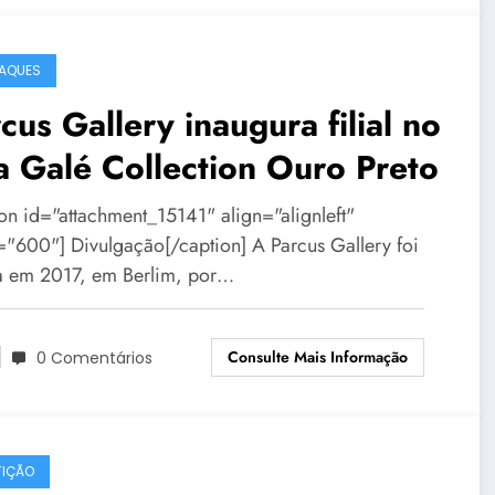
AQUES
cus Gallery inaugura filial no
a Galé Collection Ouro Preto
ion id="attachment_15141" align="alignleft"
="600"] Divulgação[/caption] A Parcus Gallery foi
a em 2017, em Berlim, por…
Consulte Mais Informação
0 Comentários
IÇÃO