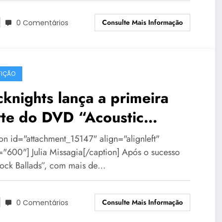
Consulte Mais Informação
0 Comentários
IÇÃO
knights lança a primeira
rte do DVD “Acoustic
ghts” em BH
ion id="attachment_15147" align="alignleft"
="600"] Julia Missagia[/caption] Após o sucesso
ock Ballads”, com mais de…
Consulte Mais Informação
0 Comentários