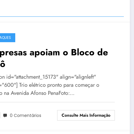
AQUES
presas apoiam o Bloco de
lô
ion id="attachment_15173" align="alignleft"
="600"] Trio elétrico pronto para começar o
jo na Avenida Afonso PenaFoto:…
Consulte Mais Informação
0 Comentários