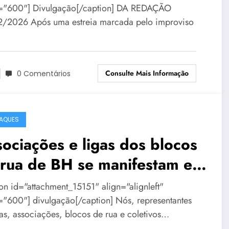
="600"] Divulgação[/caption] DA REDAÇÃO
/2026 Após uma estreia marcada pelo improviso
Consulte Mais Informação
0 Comentários
AQUES
ociações e ligas dos blocos
 rua de BH se manifestam em
a de repúdio
ion id="attachment_15151" align="alignleft"
="600"] divulgação[/caption] Nós, representantes
gas, associações, blocos de rua e coletivos…