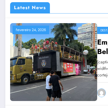
Latest News
fevereiro 24, 2026
DEST
Em
Be
[capt
width
corte