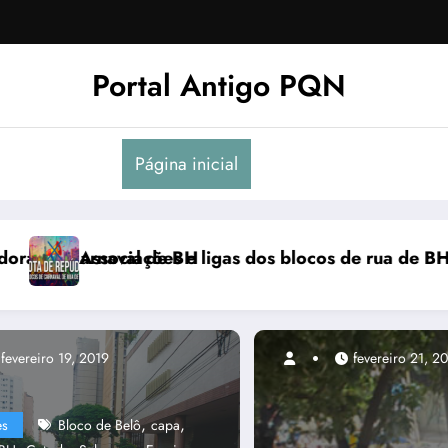
Portal Antigo PQN
Página inicial
 se manifestam em nota de repúdio
Rocknights lança a primeira parte do DVD “Aco
fevereiro 19, 2019
,
,
es
Bloco de Belô
capa