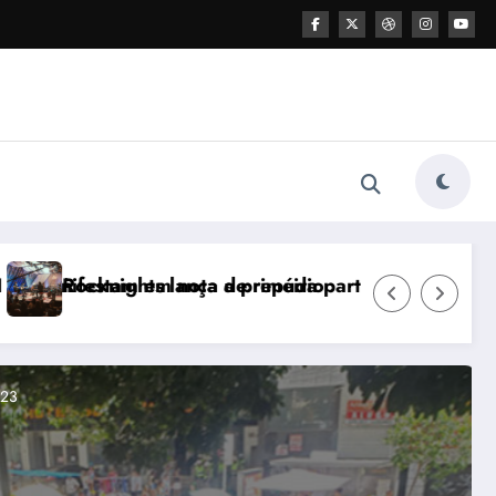
ustic Nights” em BH
Parcus Gallery inaugura filial no Vila Galé Collect
março 5, 2021