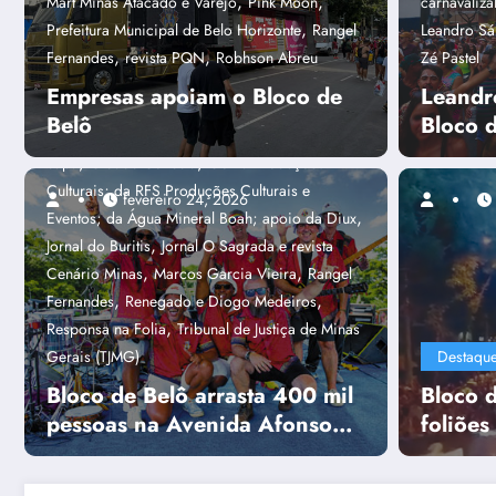
,
,
Mart Minas Atacado e Varejo
Pink Moon
carnavaliz
,
Destaques
Alex Rhodrigues
Alpha
,
Prefeitura Municipal de Belo Horizonte
Rangel
Leandro Sá
Sites & Sistemas; Associação dos Blocos de
,
,
Fernandes
revista PQN
Robhson Abreu
Zé Pastel
Rua de BH (Abra BH); Conrerp 3ª Região; e das
Empresas apoiam o Bloco de
Leandr
,
mídias parceiras - Jornal de Belô
Bloco de
Belô
Bloco 
,
,
Belô
campanha Não Perca o Réu Primário
,
,
capa
Cidade Conecta
Goma Produções
Culturais; da RFS Produções Culturais e
fevereiro 24, 2026
,
Eventos; da Água Mineral Boah; apoio da Diux
,
Jornal do Buritis
Jornal O Sagrada e revista
Capa
Amanda Caiafa
,
,
Cenário Minas
Marcos Garcia Vieira
Rangel
os
Foliões apro
,
,
Fernandes
Renegado e Diogo Medeiros
,
Responsa na Folia
Tribunal de Justiça de Minas
rock do Putz 
Gerais (TJMG)
Destaqu
Bloco de Belô arrasta 400 mil
Bloco d
Consulte mais informaç
pessoas na Avenida Afonso
foliões
Pena