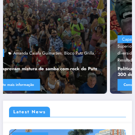
Capa
“Tendências para Docência no Ensino
Superior”
Ânima Educaçã
Ânima Plurais
capa
Política de
,
,
,
,
diversidade da Una e do UniBH
Rede Comunicação de
,
Resultado
Tânia Chaves
,
Política de diversidade da Una e do UniBH envolve
300 docentes e coladores negros
Consulte mais informação
Latest News