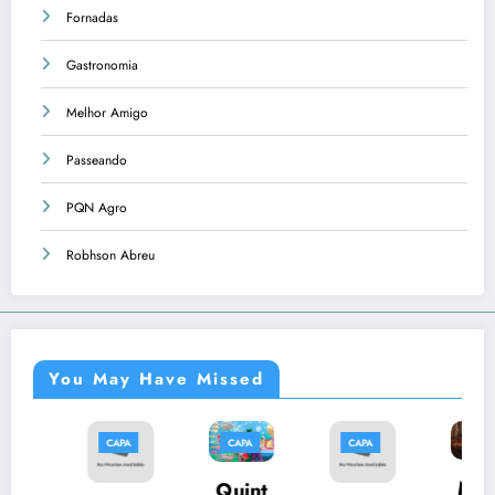
Fornadas
Gastronomia
Melhor Amigo
Passeando
PQN Agro
Robhson Abreu
You May Have Missed
CAPA
CAPA
CAPA
CAPA
CA
Músi
Quint