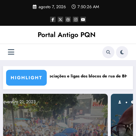
Pular
agosto 7, 2026
7:50:27 AM
para
o
conteúdo
Portal Antigo PQN
ocos de rua de BH se manifestam em nota de repúdio
Rocknights lança a primeira pa
HIGHLIGHT
março 5, 2021