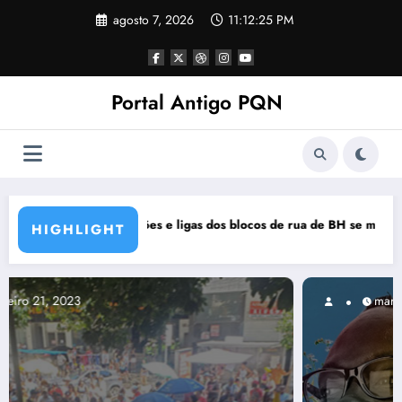
Pular
agosto 7, 2026
11:12:26 PM
para
o
conteúdo
Portal Antigo PQN
 de rua de BH se manifestam em nota de repúdio
Rocknights lança a primeira parte
HIGHLIGHT
março 5, 2021