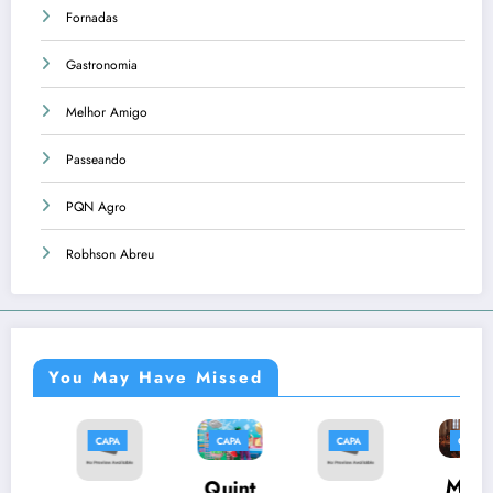
Fornadas
Gastronomia
Melhor Amigo
Passeando
PQN Agro
Robhson Abreu
You May Have Missed
APA
CAPA
CAPA
CAPA
CAP
Músi
Quint