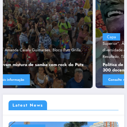
Capa
“Tendências para Docência no Ensino
Superior”
Ânima Educaçã
Ânima Plurais
capa
Política de
,
,
,
,
diversidade da Una e do UniBH
Rede Comunicação de
,
Resultado
Tânia Chaves
,
Política de diversidade da Una e do UniBH envolve
300 docentes e coladores negros
Consulte mais informação
Latest News