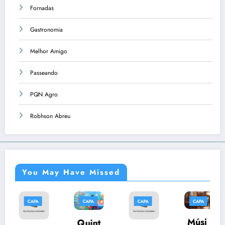
Fornadas
Gastronomia
Melhor Amigo
Passeando
PQN Agro
Robhson Abreu
You May Have Missed
CAPA
CAPA
CAPA
CAPA
Músi
Quint