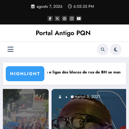
Pular
agosto 7, 2026
6:05:37 PM
para
o
conteúdo
Portal Antigo PQN
a de BH se manifestam em nota de repúdio
Rocknights lança a primeira parte do DV
HIGHLIGHT
março 5, 2021