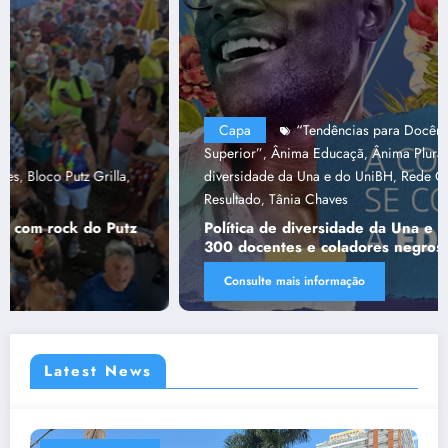
Capa
“Tendências para Docência no Ensino
Superior”
Ânima Educaçã
Ânima Plurais
capa
Política de
,
,
,
,
diversidade da Una e do UniBH
Rede Comunicação de
,
Resultado
Tânia Chaves
,
Política de diversidade da Una e do UniBH envolve
300 docentes e coladores negros
Consulte mais informação
Latest News