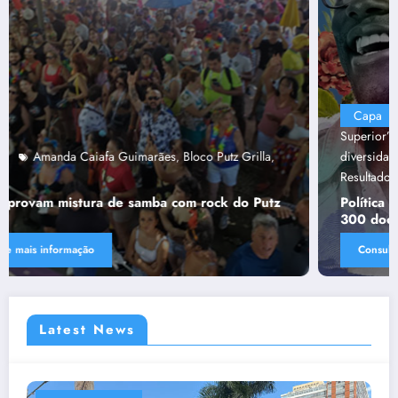
Capa
“Tendências para Docência no Ensino
Superior”
Ânima Educaçã
Ânima Plurais
capa
Política de
,
,
,
,
diversidade da Una e do UniBH
Rede Comunicação de
,
Resultado
Tânia Chaves
,
Política de diversidade da Una e do UniBH envolve
300 docentes e coladores negros
Consulte mais informação
Latest News