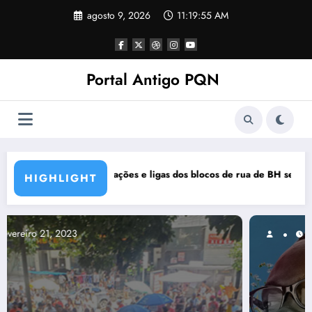
Pular
agosto 9, 2026
11:19:56 AM
para
o
conteúdo
Portal Antigo PQN
cos de rua de BH se manifestam em nota de repúdio
Rocknights lança a primeira pa
HIGHLIGHT
março 5, 2021