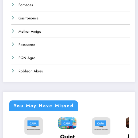
Fornadas
Gastronomia
Melhor Amigo
Passeando
PQN Agro
Robhson Abreu
You May Have Missed
CAPA
CAPA
CAPA
CAPA
C
Músi
Quint