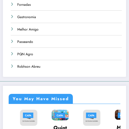
Fornadas
Gastronomia
Melhor Amigo
Passeando
PQN Agro
Robhson Abreu
You May Have Missed
CAPA
CAPA
CAPA
CAPA
Músi
Quint