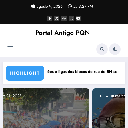
Pular
agosto 9, 2026
2:13:28 PM
para
o
conteúdo
Portal Antigo PQN
 rua de BH se manifestam em nota de repúdio
Rocknights lança a primeira parte do
HIGHLIGHT
março 5, 2021