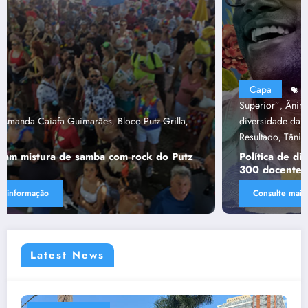
Capa
“Tendências para Docência no Ensino
Superior”
Ânima Educaçã
Ânima Plurais
capa
Política de
,
,
,
,
diversidade da Una e do UniBH
Rede Comunicação de
,
Resultado
Tânia Chaves
,
Política de diversidade da Una e do UniBH envolve
300 docentes e coladores negros
Consulte mais informação
Latest News