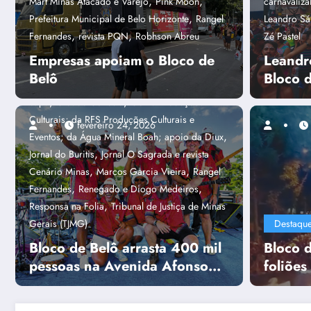
,
,
Mart Minas Atacado e Varejo
Pink Moon
carnavaliz
,
Destaques
Alex Rhodrigues
Alpha
,
Prefeitura Municipal de Belo Horizonte
Rangel
Leandro Sá
Sites & Sistemas; Associação dos Blocos de
,
,
Fernandes
revista PQN
Robhson Abreu
Zé Pastel
Rua de BH (Abra BH); Conrerp 3ª Região; e das
Empresas apoiam o Bloco de
Leandr
,
mídias parceiras - Jornal de Belô
Bloco de
Belô
Bloco 
,
,
Belô
campanha Não Perca o Réu Primário
,
,
capa
Cidade Conecta
Goma Produções
Culturais; da RFS Produções Culturais e
fevereiro 24, 2026
,
Eventos; da Água Mineral Boah; apoio da Diux
,
Jornal do Buritis
Jornal O Sagrada e revista
,
Capa
Amanda Caiafa Guimarães
,
,
Cenário Minas
Marcos Garcia Vieira
Rangel
Foliões aprovam m
,
,
Fernandes
Renegado e Diogo Medeiros
,
Responsa na Folia
Tribunal de Justiça de Minas
rock do Putz Grilla
Gerais (TJMG)
Destaqu
Bloco de Belô arrasta 400 mil
Bloco d
Consulte mais informação
pessoas na Avenida Afonso
foliões
Pena