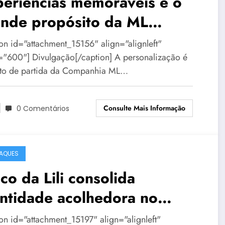
eriências memoráveis é o
ande propósito da ML
entos
ion id="attachment_15156" align="alignleft"
="600"] Divulgação[/caption] A personalização é
to de partida da Companhia ML…
Consulte Mais Informação
0 Comentários
AQUES
co da Lili consolida
ntidade acolhedora no
rnaval de BH
ion id="attachment_15197" align="alignleft"