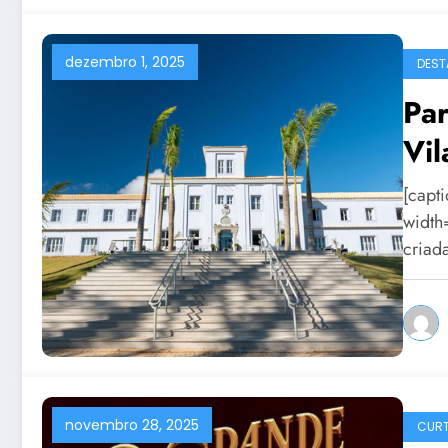
dezembro 1, 2025
DEST
Par
Vil
[capt
width
criad
novembro 28, 2025
CURT