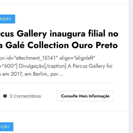
AQUES
cus Gallery inaugura filial no
a Galé Collection Ouro Preto
ion id="attachment_15141" align="alignleft"
="600"] Divulgação[/caption] A Parcus Gallery foi
a em 2017, em Berlim, por…
Consulte Mais Informação
0 Comentários
IÇÃO