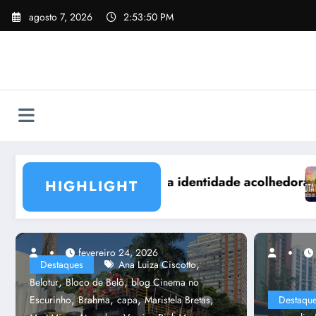
Pular
agosto 7, 2026
2:53:52 PM
para
o
conteúdo
no Carnaval de BH
Associações e ligas dos blocos de rua de BH se m
HIGHLIGHT
fevereiro 24, 2026
fevereiro 21, 2023
,
Destaques
Ana Luiza Ciscotto
,
,
Belotur
Bloco de Belô
blog Cinema no
,
,
,
,
Escurinho
Brahma
capa
Maristela Bretas
Destaqu