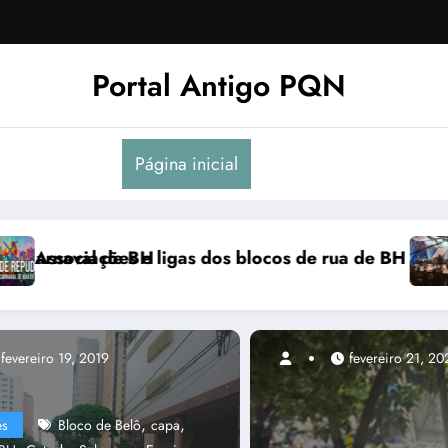
Portal Antigo PQN
Página inicial
anifestam em nota de repúdio
Rocknights lança a primeira parte do DVD “Acoustic
Pa
fevereiro 19, 2019
ma
,
,
es
Bloco de Belô
capa