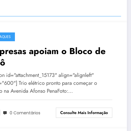
AQUES
presas apoiam o Bloco de
lô
ion id="attachment_15173" align="alignleft"
="600"] Trio elétrico pronto para começar o
jo na Avenida Afonso PenaFoto:…
Consulte Mais Informação
0 Comentários