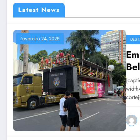
Latest News
fevereiro 24, 2026
DEST
Em
Be
[capt
width
corte