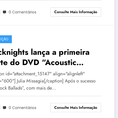
Consulte Mais Informação
0 Comentários
IÇÃO
knights lança a primeira
rte do DVD “Acoustic
ghts” em BH
ion id="attachment_15147" align="alignleft"
="600"] Julia Missagia[/caption] Após o sucesso
ock Ballads”, com mais de…
Consulte Mais Informação
0 Comentários