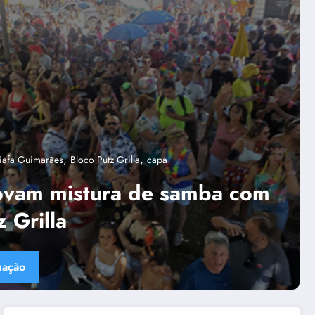
,
,
“Tendências para Docência no Ensino Superior”
Ânima Educaçã
Âni
,
,
Política de diversidade da Una e do UniBH
Rede Comunicação de Resul
ica de diversidade da Una e do
 envolve 300 docentes e
ores negros
 mais informação