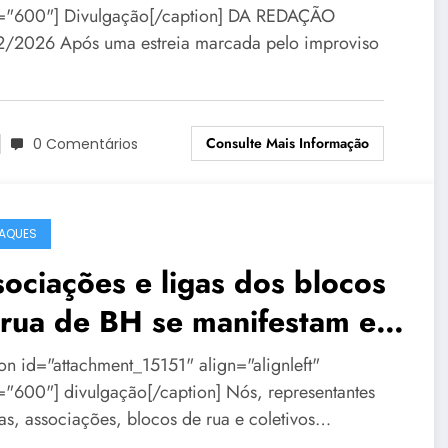
="600"] Divulgação[/caption] DA REDAÇÃO
/2026 Após uma estreia marcada pelo improviso
Consulte Mais Informação
0 Comentários
AQUES
ociações e ligas dos blocos
 rua de BH se manifestam em
a de repúdio
ion id="attachment_15151" align="alignleft"
="600"] divulgação[/caption] Nós, representantes
gas, associações, blocos de rua e coletivos…