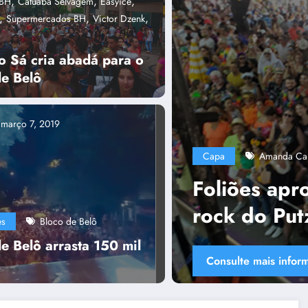
,
,
,
aBH
Catuaba Selvagem
Easyice
,
,
,
Supermercados BH
Victor Dzenk
o Sá cria abadá para o
de Belô
Capa
março 7, 2019
,
Plurais
capa
,
Bloco Putz Grilla
capa
Tânia Chaves
istura de samba com
Polít
UniBH
es
Bloco de Belô
colad
e Belô arrasta 150 mil
Consulte