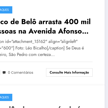
AQUES
co de Belô arrasta 400 mil
ssoas na Avenida Afonso
na
ion id="attachment_15162" align="alignleft"
="600"] Foto: Léo Bicalho[/caption] Se Deus é
leiro, São Pedro com certeza…
Consulte Mais Informação
0 Comentários
AQUES