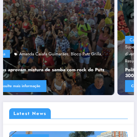
Capa
“Tendências para Docência no Ensino
Superior”
Ânima Educaçã
Ânima Plurais
capa
Política de
,
,
,
,
diversidade da Una e do UniBH
Rede Comunicação de
,
Resultado
Tânia Chaves
,
Política de diversidade da Una e do UniBH envolve
300 docentes e coladores negros
Consulte mais informação
Latest News