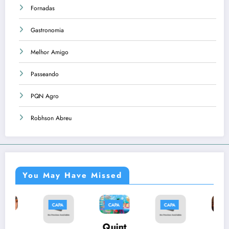
Fornadas
Gastronomia
Melhor Amigo
Passeando
PQN Agro
Robhson Abreu
You May Have Missed
CAPA
CAPA
CAPA
CAPA
C
Músi
Quint