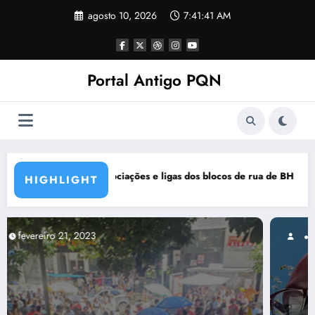
Pular
agosto 10, 2026
7:41:42 AM
para
o
conteúdo
Portal Antigo PQN
ocos de rua de BH se manifestam em nota de repúdio
Rocknights lança a primeira pa
HIGHLIGHT
março 5, 2021