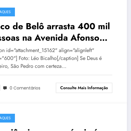
AQUES
co de Belô arrasta 400 mil
ssoas na Avenida Afonso
na
ion id="attachment_15162" align="alignleft"
="600"] Foto: Léo Bicalho[/caption] Se Deus é
leiro, São Pedro com certeza…
Consulte Mais Informação
0 Comentários
AQUES