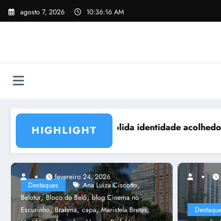
Pular
agosto 7, 2026
10:36:18 AM
para
o
conteúdo
dora no Carnaval de BH
Associações e ligas dos blocos de rua de BH 
HIGHLIGHT
fevereiro 24, 2026
fevereiro 21, 2023
,
Destaques
Ana Luiza Ciscotto
,
,
Belotur
Bloco de Belô
blog Cinema no
,
,
,
,
Escurinho
Brahma
capa
Maristela Bretas
Destaqu