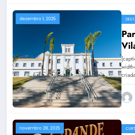
dezembro 1, 2025
DEST
Par
Vil
[capt
width
criad
novembro 28, 2025
CURT