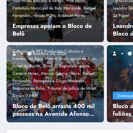
,
,
Mart Minas Atacado e Varejo
Pink Moon
carnavaliz
,
Destaques
Alex Rhodrigues
Alpha
,
Prefeitura Municipal de Belo Horizonte
Rangel
Leandro Sá
Sites & Sistemas; Associação dos Blocos de
,
,
Fernandes
revista PQN
Robhson Abreu
Zé Pastel
Rua de BH (Abra BH); Conrerp 3ª Região; e das
Empresas apoiam o Bloco de
Leandr
,
mídias parceiras - Jornal de Belô
Bloco de
Belô
Bloco 
,
,
Belô
campanha Não Perca o Réu Primário
,
,
capa
Cidade Conecta
Goma Produções
Culturais; da RFS Produções Culturais e
fevereiro 24, 2026
,
Eventos; da Água Mineral Boah; apoio da Diux
,
Jornal do Buritis
Jornal O Sagrada e revista
Capa
Amanda Caiafa Gu
,
,
Cenário Minas
Marcos Garcia Vieira
Rangel
s
Foliões aprov
,
,
Fernandes
Renegado e Diogo Medeiros
,
Responsa na Folia
Tribunal de Justiça de Minas
rock do Putz Gr
Gerais (TJMG)
Destaqu
Bloco de Belô arrasta 400 mil
Bloco d
Consulte mais informação
pessoas na Avenida Afonso
foliões
Pena