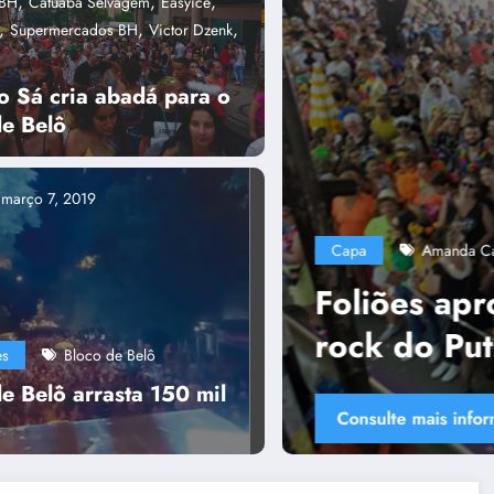
,
,
,
aBH
Catuaba Selvagem
Easyice
,
,
,
Supermercados BH
Victor Dzenk
o Sá cria abadá para o
de Belô
C
março 7, 2019
Plur
,
,
imarães
Bloco Putz Grilla
capa
Tâni
am mistura de samba com
P
illa
U
es
Bloco de Belô
c
e Belô arrasta 150 mil
C