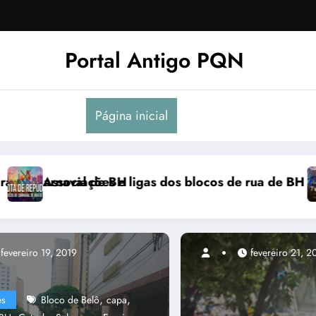
Portal Antigo PQN
Página inicial
se manifestam em nota de repúdio
Rocknights lança a primeira parte do DVD “Acou
fevereiro 19, 2019
,
,
es
Bloco de Belô
capa