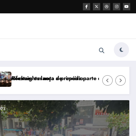
stic Nights” em BH
Parcus Gallery inaugura filial no Vila Galé Collecti
março 5, 2021