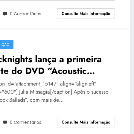
Consulte Mais Informação
0 Comentários
IÇÃO
knights lança a primeira
rte do DVD “Acoustic
ghts” em BH
ion id="attachment_15147" align="alignleft"
="600"] Julia Missagia[/caption] Após o sucesso
ock Ballads”, com mais de…
Consulte Mais Informação
0 Comentários