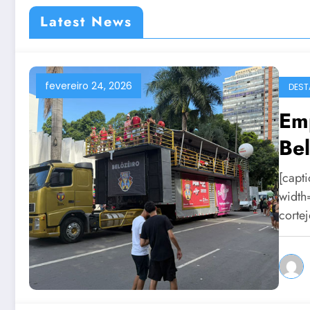
Latest News
fevereiro 24, 2026
DEST
Em
Be
[capt
width
corte