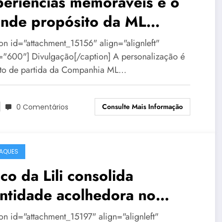
eriências memoráveis é o
ande propósito da ML
entos
ion id="attachment_15156" align="alignleft"
="600"] Divulgação[/caption] A personalização é
to de partida da Companhia ML…
Consulte Mais Informação
0 Comentários
AQUES
co da Lili consolida
ntidade acolhedora no
rnaval de BH
ion id="attachment_15197" align="alignleft"