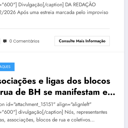
="600"] Divulgação[/caption] DA REDAÇÃO
/2026 Após uma estreia marcada pelo improviso
Consulte Mais Informação
0 Comentários
AQUES
ociações e ligas dos blocos
 rua de BH se manifestam em
a de repúdio
ion id="attachment_15151" align="alignleft"
="600"] divulgação[/caption] Nós, representantes
gas, associações, blocos de rua e coletivos…