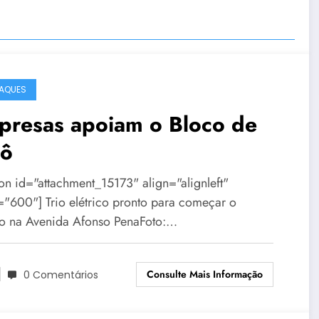
AQUES
presas apoiam o Bloco de
lô
ion id="attachment_15173" align="alignleft"
="600"] Trio elétrico pronto para começar o
jo na Avenida Afonso PenaFoto:…
Consulte Mais Informação
0 Comentários