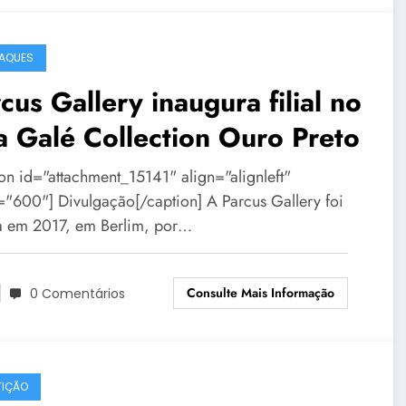
AQUES
cus Gallery inaugura filial no
a Galé Collection Ouro Preto
ion id="attachment_15141" align="alignleft"
="600"] Divulgação[/caption] A Parcus Gallery foi
a em 2017, em Berlim, por…
Consulte Mais Informação
0 Comentários
IÇÃO