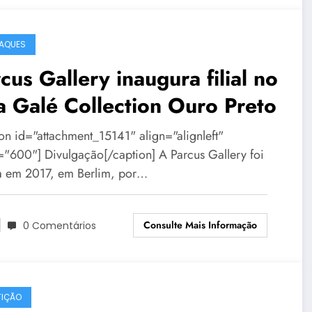
AQUES
cus Gallery inaugura filial no
a Galé Collection Ouro Preto
ion id="attachment_15141" align="alignleft"
="600"] Divulgação[/caption] A Parcus Gallery foi
a em 2017, em Berlim, por…
Consulte Mais Informação
0 Comentários
IÇÃO