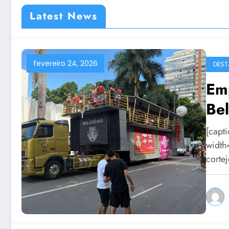
Latest News
fevereiro 24, 2026
DEST
Em
Be
[capt
width
corte