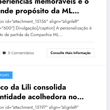
eriências memoráveis é o
ande propósito da ML
entos
ion id="attachment_15156" align="alignleft"
="600"] Divulgação[/caption] A personalização é
to de partida da Companhia ML…
Consulte Mais Informação
0 Comentários
AQUES
co da Lili consolida
ntidade acolhedora no
rnaval de BH
ion id="attachment_15197" align="alignleft"