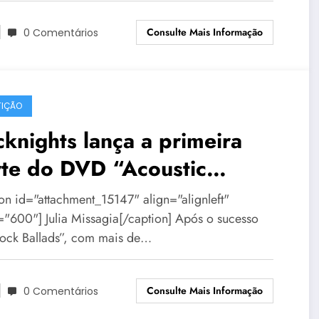
Consulte Mais Informação
0 Comentários
IÇÃO
knights lança a primeira
rte do DVD “Acoustic
ghts” em BH
ion id="attachment_15147" align="alignleft"
="600"] Julia Missagia[/caption] Após o sucesso
ock Ballads”, com mais de…
Consulte Mais Informação
0 Comentários