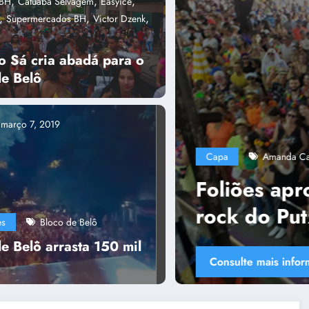
,
,
,
aBH
Catuaba Selvagem
Easyice
,
,
,
Supermercados BH
Victor Dzenk
o Sá cria abadá para o
de Belô
Capa
março 7, 2019
,
Plurais
capa
,
,
Bloco Putz Grilla
capa
Tânia Chaves
istura de samba com
Polít
UniBH
es
Bloco de Belô
colad
e Belô arrasta 150 mil
Consult