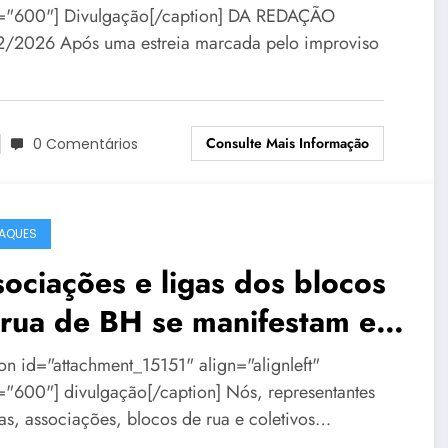
="600"] Divulgação[/caption] DA REDAÇÃO
/2026 Após uma estreia marcada pelo improviso
Consulte Mais Informação
0 Comentários
AQUES
ociações e ligas dos blocos
 rua de BH se manifestam em
a de repúdio
ion id="attachment_15151" align="alignleft"
="600"] divulgação[/caption] Nós, representantes
gas, associações, blocos de rua e coletivos…