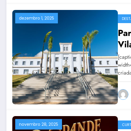
dezembro 1, 2025
DEST
Par
Vil
[capt
width
criad
novembro 28, 2025
CURT