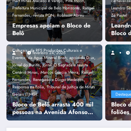
,
,
Mart Minas Atacado e Varejo
Pink Moon
carnavaliz
,
Destaques
Alex Rhodrigues
Alpha
,
Prefeitura Municipal de Belo Horizonte
Rangel
Leandro Sá
Sites & Sistemas; Associação dos Blocos de
,
,
Fernandes
revista PQN
Robhson Abreu
Zé Pastel
Rua de BH (Abra BH); Conrerp 3ª Região; e das
Empresas apoiam o Bloco de
Leandr
,
mídias parceiras - Jornal de Belô
Bloco de
Belô
Bloco 
,
,
Belô
campanha Não Perca o Réu Primário
,
,
capa
Cidade Conecta
Goma Produções
Culturais; da RFS Produções Culturais e
fevereiro 24, 2026
,
Eventos; da Água Mineral Boah; apoio da Diux
,
Jornal do Buritis
Jornal O Sagrada e revista
Capa
Amanda Caiafa Guimarães
,
,
Cenário Minas
Marcos Garcia Vieira
Rangel
Foliões aprovam m
,
,
Fernandes
Renegado e Diogo Medeiros
,
Responsa na Folia
Tribunal de Justiça de Minas
rock do Putz Grilla
Gerais (TJMG)
Destaqu
Bloco de Belô arrasta 400 mil
Bloco d
Consulte mais informação
pessoas na Avenida Afonso
foliões
Pena