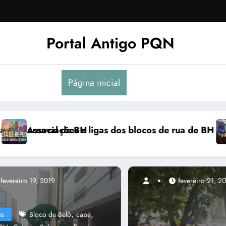
Portal Antigo PQN
Página inicial
ifestam em nota de repúdio
ocknights lança a primeira parte do DVD “Acoustic N
Parc
fevereiro 19, 2019
m
,
,
es
Bloco de Belô
capa