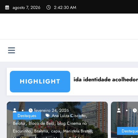
Pular
agosto 7, 2026
2:42:32 AM
para
o
conteúdo
 Carnaval de BH
Associações e ligas dos blocos de rua de BH se man
R
HIGHLIGHT
fevereiro 24, 2026
fevereiro 21, 2023
,
Destaques
Ana Luiza Ciscotto
,
,
Belotur
Bloco de Belô
blog Cinema no
,
,
,
,
Escurinho
Brahma
capa
Maristela Bretas
Destaqu