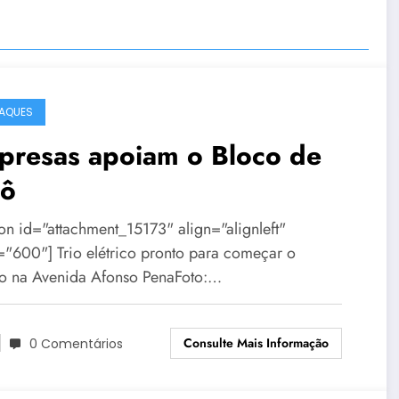
AQUES
presas apoiam o Bloco de
lô
ion id="attachment_15173" align="alignleft"
="600"] Trio elétrico pronto para começar o
jo na Avenida Afonso PenaFoto:…
Consulte Mais Informação
0 Comentários