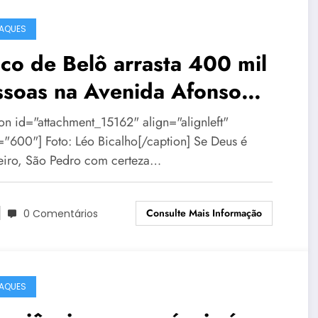
AQUES
co de Belô arrasta 400 mil
ssoas na Avenida Afonso
na
ion id="attachment_15162" align="alignleft"
="600"] Foto: Léo Bicalho[/caption] Se Deus é
leiro, São Pedro com certeza…
Consulte Mais Informação
0 Comentários
AQUES